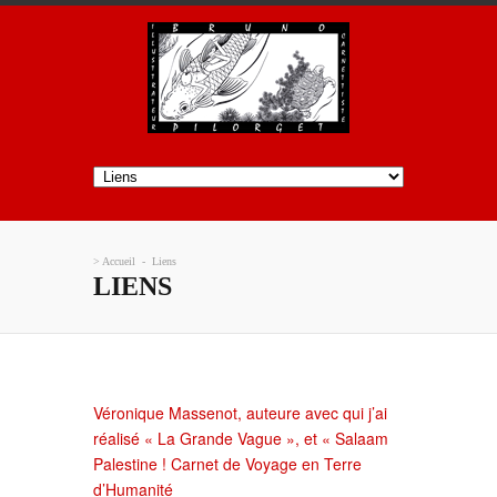
>
Accueil
-
Liens
LIENS
Véronique Massenot, auteure avec qui j’ai
réalisé « La Grande Vague », et « Salaam
Palestine ! Carnet de Voyage en Terre
d’Humanité