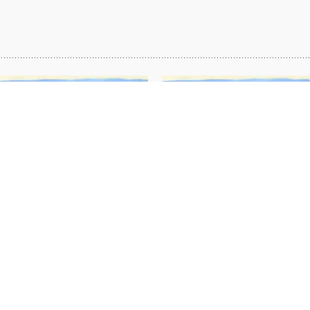
Extrait 5 du film « Salaam
Extrait 4 du film « Salaam
Palestine ! Portes »
Palestine ! Ghassan »
VIDÉOS
VIDÉOS
+33 (0) 297 440 484
contact@bruno-pilorget.com