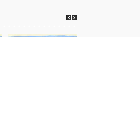
Extrait 3 du film « Genèse Salaam
Extrait 2 du film « Genèse 
Palestine ! Saed »
Palestine ! »
VIDÉOS
VIDÉOS