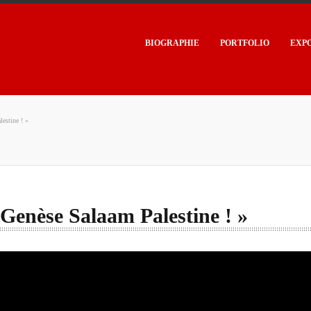
BIOGRAPHIE
PORTFOLIO
EXP
lestine ! »
 Genèse Salaam Palestine ! »