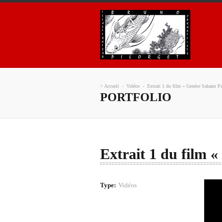
>
Accueil
-
Vidéos
-
Extrait 1 du film « Genèse Salaam Pa
PORTFOLIO
Extrait 1 du film «
Type:
Vidéos