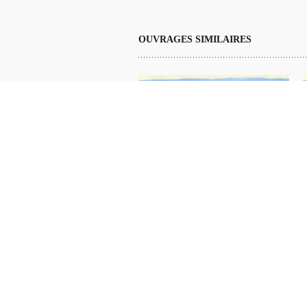
OUVRAGES SIMILAIRES
Extrait 6 du film Salaam Palestine !
Suha »
VIDÉOS
56610 Arradon Bretagne Sud