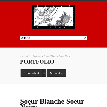
>
Accueil
-
Romans
-
Soeur Blanche Soeur Noire
PORTFOLIO
Précédent
Suivant
Soeur Blanche Soeur
Noire