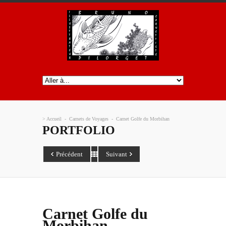
>
Accueil
-
Carnets de Voyages
-
Carnet Golfe du Morbihan
PORTFOLIO
Précédent
Suivant
Carnet Golfe du
Morbihan